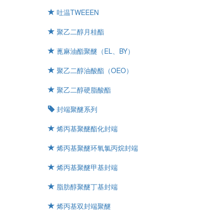
吐温TWEEEN
聚乙二醇月桂酯
蓖麻油酯聚醚（EL、BY）
聚乙二醇油酸酯（OEO）
聚乙二醇硬脂酸酯
封端聚醚系列
烯丙基聚醚酯化封端
烯丙基聚醚环氧氯丙烷封端
烯丙基聚醚甲基封端
脂肪醇聚醚丁基封端
烯丙基双封端聚醚