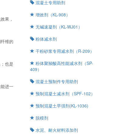
混凝土专用助剂
增效剂（KL-908）
化效果，
无碱速凝剂（KL-WJ01）
粉体减水剂
到纤维的
干粉砂浆专用减水剂（R-209）
粉体聚羧酸高性能减水剂（SP-
果；也是
409）
混凝土预制件专用助剂
性能进一
预制混凝土减水剂（SPF-102）
预制混凝土早强剂(KL-1036)
脱模剂
水泥、耐火材料添加剂