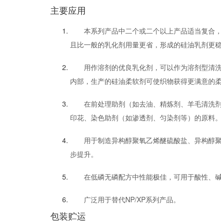
主要应用
本系列产品中二个或二个以上产品适当复合
且比一般的乳化剂用量更省，形成的硅油乳剂更
用作溶剂的优良乳化剂，可以作为溶剂型清
内部，生产的硅油柔软剂可使织物获得更满意的
在前处理助剂（如去油、精炼剂、羊毛清洗
印花、染色助剂（如渗透剂、匀染剂等）的原料
用于制造异构醇聚氧乙烯醚硫酸盐、异构醇
步提升。
在低磷无磷配方中性能极佳，可用于酸性、
广泛用于替代NP/XP系列产品。
包装贮运