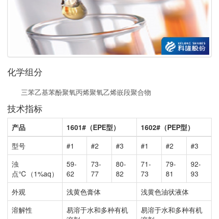
化学组分
三苯乙基苯酚聚氧丙烯聚氧乙烯嵌段聚合物
技术指标
产品
1601#（EPE型）
1602#（PEP型）
型号
#1
#2
#3
#1
#2
#3
浊
59-
73-
80-
71-
79-
92-
点℃（1%aq）
62
77
82
73
81
93
外观
浅黄色膏体
浅黄色油状液体
溶解性
易溶于水和多种有机
易溶于水和多种有机