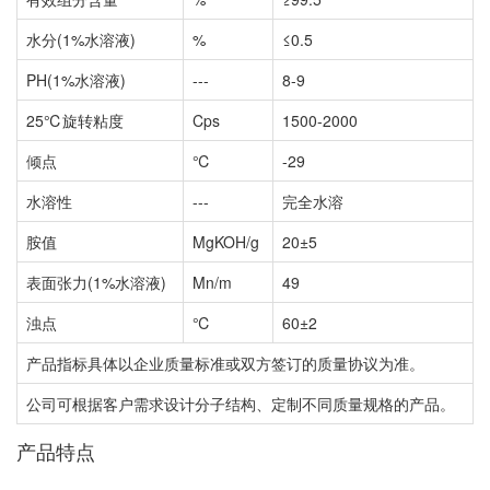
水分(1%水溶液)
%
≤0.5
PH(1%水溶液)
---
8-9
25℃旋转粘度
Cps
1500-2000
倾点
℃
-29
水溶性
---
完全水溶
胺值
MgKOH/g
20±5
表面张力(1%水溶液)
Mn/m
49
浊点
℃
60±2
产品指标具体以企业质量标准或双方签订的质量协议为准。
公司可根据客户需求设计分子结构、定制不同质量规格的产品。
产品特点