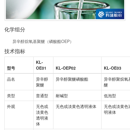
化学组分
异辛醇烷氧基聚醚（磷酸酯OEP）
技术指标
KL-
型号
OE01
KL-OEP02
KL-OE03
品名
异辛醇
异辛醇聚醚磷酸酯
异辛醇聚烷氧
聚醚
醚
类型
普通型
耐碱型
低泡型
外观
无色或
无色或淡黄色透明液体
无色或淡黄色
淡黄色
明液体
透明液
体